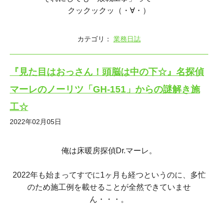
クックックッ（・∀・）
カテゴリ：
業務日誌
『見た目はおっさん！頭脳は中の下☆』名探偵
マーレのノーリツ「GH-151」からの謎解き施
工☆
2022年02月05日
俺は床暖房探偵Dr.マーレ。
2022年も始まってすでに1ヶ月も経つというのに、多忙
のため施工例を載せることが全然できていませ
ん・・・。