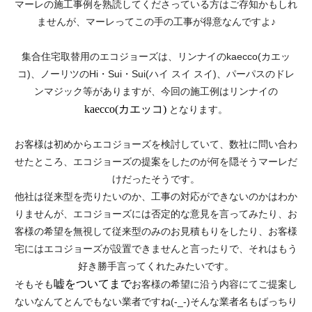
マーレの施工事例を熟読してくださっている方はご存知かもしれ
ませんが、マーレってこの手の工事が得意なんですよ♪
集合住宅取替用のエコジョーズは、リンナイのkaecco(カエッ
コ)、ノーリツのHi・Sui・Sui(ハイ スイ スイ)、パーパスのドレ
ンマジック等がありますが、今回の施工例はリンナイの
kaecco(カエッコ)
となります。
お客様は初めからエコジョーズを検討していて、数社に問い合わ
せたところ、エコジョーズの提案をしたのが何を隠そうマーレだ
けだったそうです。
他社は従来型を売りたいのか、工事の対応ができないのかはわか
りませんが、エコジョーズには否定的な意見を言ってみたり、お
客様の希望を無視して従来型のみのお見積もりをしたり、お客様
宅にはエコジョーズが設置できませんと言ったりで、それはもう
好き勝手言ってくれたみたいです。
嘘をついてまで
そもそも
お客様の希望に沿う内容にてご提案し
ないなんてとんでもない業者ですね(-_-)そんな業者名もばっちり