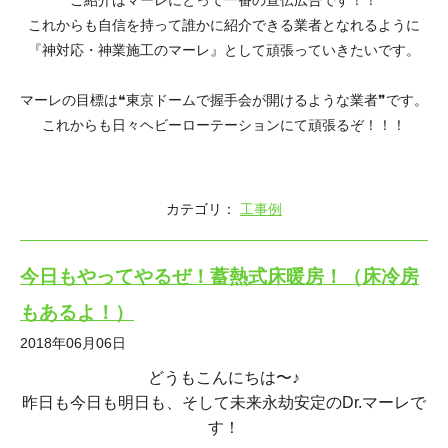
ご紹介はマーレにとって一番の宣伝広告です！！
これからも自信を持って誰かに紹介できる業者となれるように
『神対応・神業施工のマーレ』として頑張っていきたいです。
マーレの目標は❝東京ドームで握手会が開けるような業者❞です。
これからも日々ヘビーローテーションにて頑張るぞ！！！
カテゴリ：
工事例
今日もやってやるぜ！蓄熱式床暖房！（床冷房
もあるよ！）
2018年06月06日
どうもこんにちは〜♪
昨日も今日も明日も、そして未来永劫安定のDr.マーレで
す！