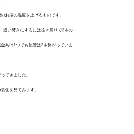
て、
槽のお湯の温度を上げるものです。
、追い焚きにするには往き戻りで2本の
金具は1つでも配管は2本繋がっていま
行ってきました。
の裏側を見てみます。