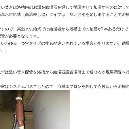
追い焚きは浴槽内のお湯を給湯器を通して循環させて加温するのに対し
高温水供給式（高温差し湯）タイプは、熱いお湯を足し湯することで浴
ですので、高温水供給式では給湯器から浴槽までの配管が1本あるだけで
配管が必要となります。
（いわゆる一つ穴タイプの物も勘違いされている場合がありますが、循環
す。）
先ずは追い焚き配管を浴槽から給湯器設置場所まで通せるか現場調査へ
浴室はシステムバスでしたので、浴槽エプロンを外して点検口から浴槽