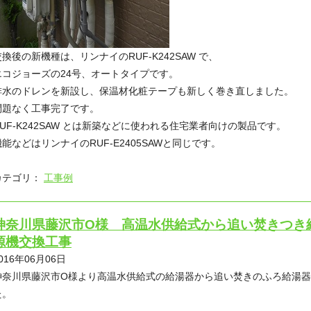
交換後の新機種は、リンナイのRUF-K242SAW で、
エコジョーズの24号、オートタイプです。
排水のドレンを新設し、保温材化粧テープも新しく巻き直しました。
問題なく工事完了です。
RUF-K242SAW とは新築などに使われる住宅業者向けの製品です。
機能などはリンナイのRUF-E2405SAWと同じです。
カテゴリ：
工事例
神奈川県藤沢市O様 高温水供給式から追い焚きつき
源機交換工事
016年06月06日
神奈川県藤沢市O様より高温水供給式の給湯器から追い焚きのふろ給湯
た。