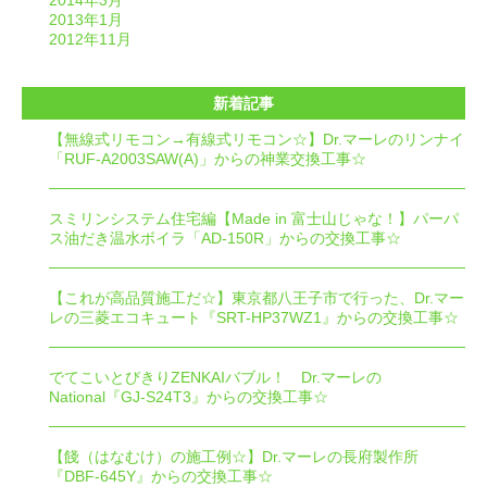
2014年3月
2013年1月
2012年11月
新着記事
【無線式リモコン→有線式リモコン☆】Dr.マーレのリンナイ
「RUF-A2003SAW(A)」からの神業交換工事☆
スミリンシステム住宅編【Made in 富士山じゃな！】パーパ
ス油だき温水ボイラ「AD-150R」からの交換工事☆
【これが高品質施工だ☆】東京都八王子市で行った、Dr.マー
レの三菱エコキュート『SRT-HP37WZ1』からの交換工事☆
でてこいとびきりZENKAIバブル！ Dr.マーレの
National『GJ-S24T3』からの交換工事☆
【餞（はなむけ）の施工例☆】Dr.マーレの長府製作所
『DBF-645Y』からの交換工事☆