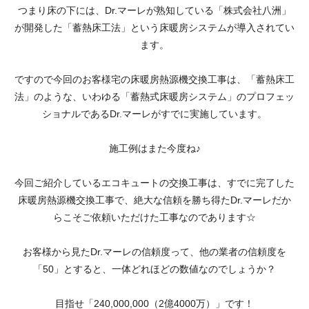
つまり床の下には、Dr.マーレが熟知している「株式会社八洲」
が開発した「蓄熱床工法」という床暖房システムが導入されてい
ます。
ですので今回のお客様宅の床暖房熱源機交換工事は、「蓄熱床工
法」のような、いわゆる「蓄熱式床暖房システム」のプロフェッ
ショナルであるDr.マーレがすでに実施しています。
施工例はまた今度ね♪
今回ご紹介しているエコキュートの交換工事は、すでに完了した
床暖房熱源機交換工事で、絶大な信頼を勝ち得たDr.マーレだか
らこそご依頼いただけた工事なのであります☆
お客様から見たDr.マーレの信頼度って、他の業者の信頼度を
「50」とすると、一体どれほどの数値なのでしょうか？
目指せ「240,000,000（2億4000万）」です！