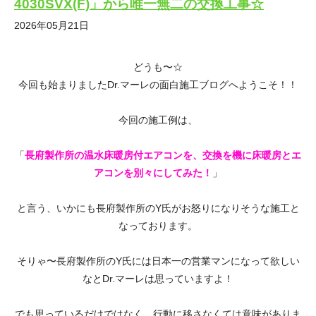
4030SVX(F)」から唯一無二の交換工事☆
2026年05月21日
どうも〜☆
今回も始まりましたDr.マーレの面白施工ブログへようこそ！！
今回の施工例は、
「
長府製作所の温水床暖房付エアコンを、交換を機に床暖房とエ
アコンを別々にしてみた！
」
と言う、いかにも長府製作所のY氏がお怒りになりそうな施工と
なっております。
そりゃ〜長府製作所のY氏には日本一の営業マンになって欲しい
なとDr.マーレは思っていますよ！
でも思っているだけではなく、行動に移さなくては意味がありま