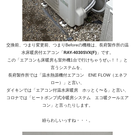
交換前、つまり変更前、つまりBeforeの機種は、長府製作所の温
水床暖房付エアコン「
RAY-4030SVX(F)
」です。
この「エアコンも床暖房も室外機1台で行けちゃうぜぃ！！」と
言うシステムを、
長府製作所では「温水熱源機付エアコン ENE FLOW（エネフ
ロー）」と言い、
ダイキンでは「エアコン付温水床暖房 ホッとく〜る」と言い、
コロナでは「ヒートポンプ式冷暖房システム エコ暖クールエア
コン」と言ったりします。
紛らわしいっすね・・・。