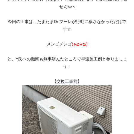
せん×××
今回の工事は、たまたまDr.マーレが行動に移さなかっただけで
す☆
メンゴメンゴ
(๑≧౪≦)
と、Y氏への懺悔も無事済んだところで早速施工例と参りましょ
う！
【交換工事前】