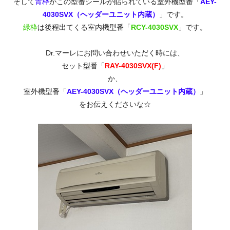
そして
青枠
がこの型番シールが貼られている室外機型番「
AEY-
4030SVX（ヘッダーユニット内蔵）
」です。
緑枠
は後程出てくる室内機型番「
RCY-4030SVX
」です。
Dr.マーレにお問い合わせいただく時には、
セット型番「
RAY-4030SVX(F)
」
か、
室外機型番「
AEY-4030SVX（ヘッダーユニット内蔵）
」
をお伝えくださいな☆