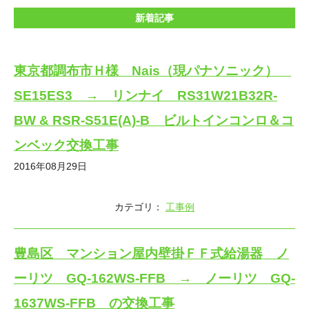
新着記事
東京都調布市Ｈ様 Nais（現パナソニック）
SE15ES3 → リンナイ RS31W21B32R-
BW & RSR-S51E(A)-B ビルトインコンロ＆コ
ンベック交換工事
2016年08月29日
カテゴリ：
工事例
豊島区 マンション屋内壁掛ＦＦ式給湯器 ノ
ーリツ GQ-162WS-FFB → ノーリツ GQ-
1637WS-FFB の交換工事