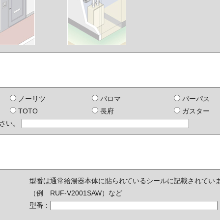
ノーリツ
パロマ
パーパス
TOTO
長府
ガスター
ださい。
型番は通常給湯器本体に貼られているシールに記載されてい
（例 RUF-V2001SAW）など
型番：