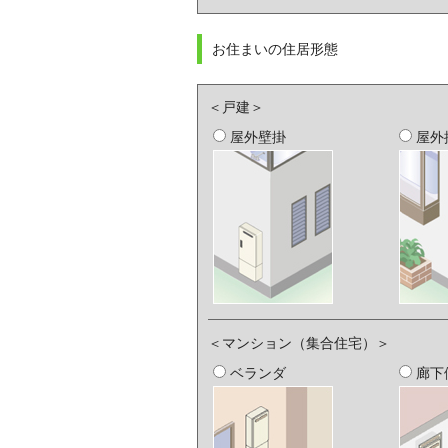
お住まいの住居形態
＜戸建＞
屋外壁掛
屋外
＜マンション（集合住宅）＞
ベランダ
廊下