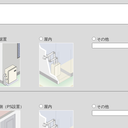
据置
屋内
その他
側（PS設置）
屋内
その他