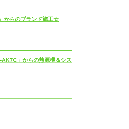
YU』からのブランド施工☆
U-AK7C」からの熱源機＆シス