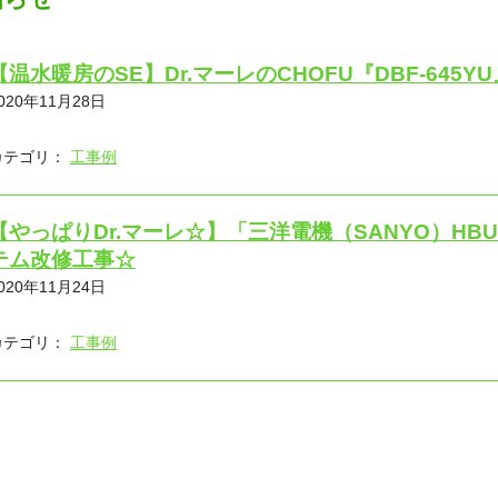
【温水暖房のSE】Dr.マーレのCHOFU『DBF-645
020年11月28日
カテゴリ：
工事例
【やっぱりDr.マーレ☆】「三洋電機（SANYO）HB
テム改修工事☆
020年11月24日
カテゴリ：
工事例