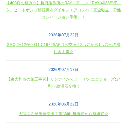
【400件の極み☆】長府製作所のRAYエアコン「RAY-4033SVF」
を、ヒートポンプ熱源機＆ダイキンエアコンへ「完全独立・分離
コンバージョン手術」！
2026年07月22日
GRQ-1612からGT-C1672SAR-1へ交換！2つ穴から1つ穴への麗
しき工事☆
2026年07月17日
【東大和市の施工事例】リンナイからノーリツ エコジョーズ(24
号)へ給湯器交換！
2026年06月22日
ガスふろ給湯器交換工事 With 無線式から有線式☆