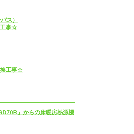
ーパス）
換工事☆
交換工事☆
SD70R』からの床暖房熱源機