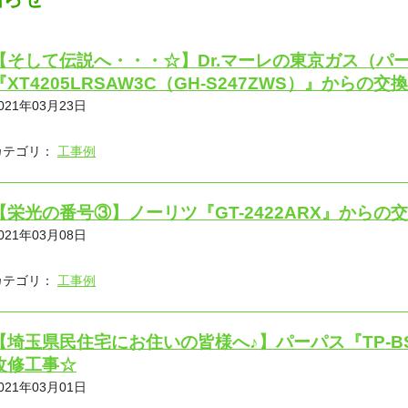
【そして伝説へ・・・☆】Dr.マーレの東京ガス（パ
『XT4205LRSAW3C（GH-S247ZWS）』からの交
021年03月23日
カテゴリ：
工事例
【栄光の番号③】ノーリツ『GT-2422ARX』からの
021年03月08日
カテゴリ：
工事例
【埼玉県民住宅にお住いの皆様へ♪】パーパス『TP-B
改修工事☆
021年03月01日