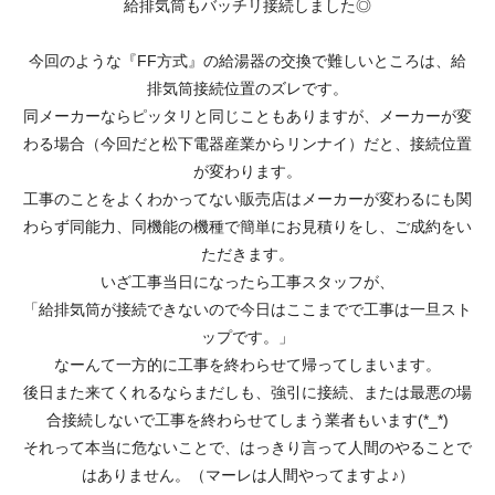
給排気筒もバッチリ接続しました◎
今回のような『FF方式』の給湯器の交換で難しいところは、給
排気筒接続位置のズレです。
同メーカーならピッタリと同じこともありますが、メーカーが変
わる場合（今回だと松下電器産業からリンナイ）だと、接続位置
が変わります。
工事のことをよくわかってない販売店はメーカーが変わるにも関
わらず同能力、同機能の機種で簡単にお見積りをし、ご成約をい
ただきます。
いざ工事当日になったら工事スタッフが、
「給排気筒が接続できないので今日はここまでで工事は一旦スト
ップです。」
なーんて一方的に工事を終わらせて帰ってしまいます。
後日また来てくれるならまだしも、強引に接続、または最悪の場
合接続しないで工事を終わらせてしまう業者もいます(*_*)
それって本当に危ないことで、はっきり言って人間のやることで
はありません。（マーレは人間やってますよ♪）