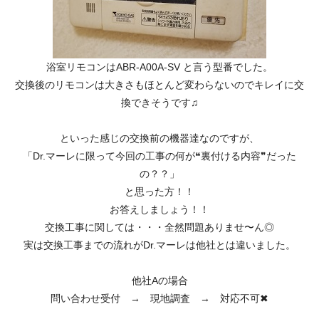
浴室リモコンはABR-A00A-SV と言う型番でした。
交換後のリモコンは大きさもほとんど変わらないのでキレイに交
換できそうです♫
といった感じの交換前の機器達なのですが、
「Dr.マーレに限って今回の工事の何が❝裏付ける内容❞だった
の？？」
と思った方！！
お答えしましょう！！
交換工事に関しては・・・全然問題ありませ〜ん◎
実は交換工事までの流れがDr.マーレは他社とは違いました。
他社Aの場合
問い合わせ受付 → 現地調査 → 対応不可✖