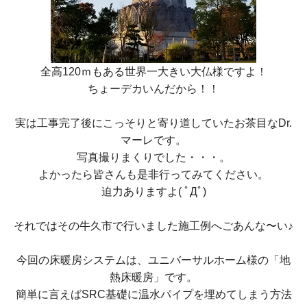
全高120ｍもある世界一大きい大仏様ですよ！
ちょーデカいんだから！！
実は工事完了後にこっそりと寄り道していたお茶目なDr.
マーレです。
写真撮りまくりでした・・・。
よかったら皆さんも是非行ってみてください。
迫力ありますよ( ﾟДﾟ)
それではその牛久市で行いました施工例へごあんな〜い♪
今回の床暖房システムは、ユニバーサルホーム様の「地
熱床暖房」です。
簡単に言えばSRC基礎に温水パイプを埋めてしまう方法