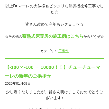
以上Dr.マーレの大仏様もビックリな熱源機改修工事でし
た☆
皆さん改めて今年もシクヨロ〜☆
蓄熱式床暖房の施工例はこちら
☆その他の
からどうぞ☆
カテゴリ：
工事例
【-100 × -100 ＝ 10000！！】チューチューマ
ーレの新年のご挨拶☆
2020年01月08日
少し遅くなりましたが、皆さん明けましておめでとうご
ざいます♪