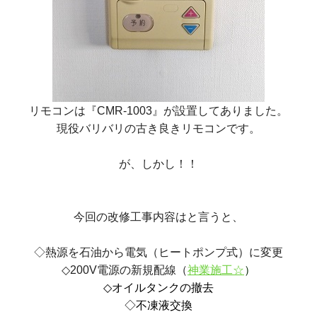
リモコンは『CMR-1003』が設置してありました。
現役バリバリの古き良きリモコンです。
が、しかし！！
今回の改修工事内容はと言うと、
◇熱源を石油から電気（ヒートポンプ式）に変更
◇200V電源の新規配線（
神業施工☆
）
◇オイルタンクの撤去
◇不凍液交換