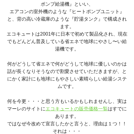
ポンプ給湯機』といい、
エアコンの室外機のような『ヒートポンプユニット』
と、背の高い冷蔵庫のような『貯湯タンク』で構成され
ます。
エコキュートは
2001
年に日本で初めて製品化され、現在
で
もどんどん普及している省エネで地球にやさし〜い給
湯機です。
何がどうして省エネで何がどうして地球に優しいのかは
話が長くなりそうなので割愛させていただきますが、と
にかく家計にも地球にもやさしい素晴らしい給湯システ
ムです
。
何を今更・・・と思う方もいるかもしれませんし、実は
マーレのサイトに
エコキュートの販売価格一覧
はすでに
あります。
ではなぜ今改めて宣言したかと言うと、理由は１つ！！
それは・・・