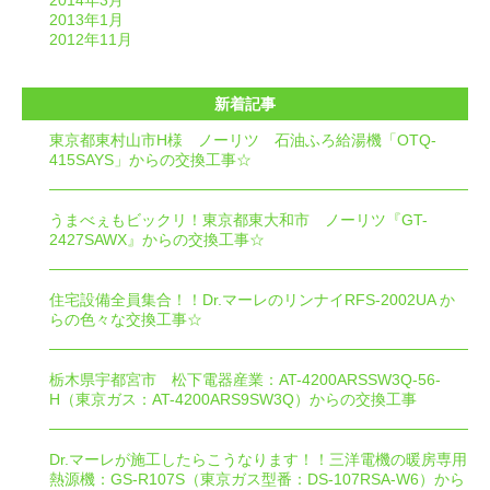
2014年3月
2013年1月
2012年11月
新着記事
東京都東村山市H様 ノーリツ 石油ふろ給湯機「OTQ-
415SAYS」からの交換工事☆
うまべぇもビックリ！東京都東大和市 ノーリツ『GT-
2427SAWX』からの交換工事☆
住宅設備全員集合！！Dr.マーレのリンナイRFS-2002UA か
らの色々な交換工事☆
栃木県宇都宮市 松下電器産業：AT-4200ARSSW3Q-56-
H（東京ガス：AT-4200ARS9SW3Q）からの交換工事
Dr.マーレが施工したらこうなります！！三洋電機の暖房専用
熱源機：GS-R107S（東京ガス型番：DS-107RSA-W6）から