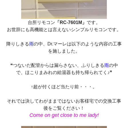
台所リモコン
「RC-7601M」
です。
お世辞にも高機能とは言えないシンプルリモコンです。
降りしきる
雨
の中、Dr.マーレは以下のような内容の工事
を施しました。
❝つないだ配管からは漏らさない、ふりしきる
雨
の中
で、ほこりまみれの給湯器も持ち帰られてく♪❞
↑超が付くほど当たり前・・・。
それでは決してわがままではないお客様宅での交換工事
後をご覧ください！
Come on get close to me lady!