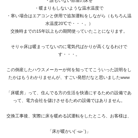
・誰もいない部屋の床を
・暖まりもしないような温水温度で
・寒い場合はエアコンと併用で追加運転をしながら（もちろん温
水温度20℃で・・・。）
交換時までの15年以上もの期間使っていたことになります。
そりゃ床は暖まってないのに電気代ばかりが高くなるわけで
す・・・。
この倒産したハウスメーカーが何を知っててこういった説明をし
たかはもうわかりませんが、すごい発想だなと思いましたwww
「床暖房」って、住んでる方の生活を快適にするための設備であ
って、電力会社を儲けさせるための設備ではありません。
交換工事後、実際に床を暖める試運転をしたところ、お客様は、
「床が暖かい(´-ω-`)」