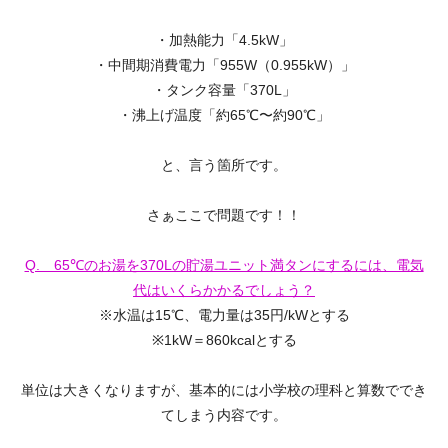
・加熱能力「4.5kW」
・中間期消費電力「955W（0.955kW）」
・タンク容量「370L」
・沸上げ温度「約65℃〜約90℃」
と、言う箇所です。
さぁここで問題です！！
Q. 65℃のお湯を370Lの貯湯ユニット満タンにするには、電気
代はいくらかかるでしょう？
※水温は15℃、電力量は35円/kWとする
※1kW＝860kcalとする
単位は大きくなりますが、基本的には小学校の理科と算数ででき
てしまう内容です。