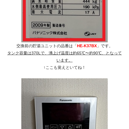
交換前の貯湯ユニットの品番は「
HE-K37BX
」です。
タンク容量は370Lで、沸上げ温度は約65℃〜約90℃、となって
います。
↑ここも覚えといてね！