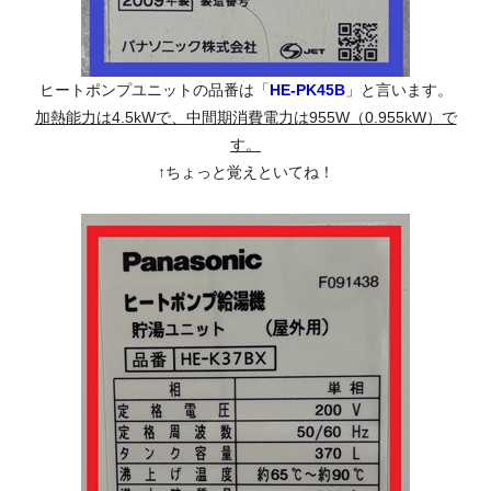
ヒートポンプユニットの品番は「
HE-PK45B
」と言います。
加熱能力は4.5kWで、中間期消費電力は955W（0.955kW）で
す。
↑ちょっと覚えといてね！