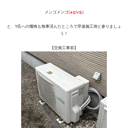
メンゴメンゴ
(๑≧౪≦)
と、Y氏への懺悔も無事済んだところで早速施工例と参りましょ
う！
【交換工事前】