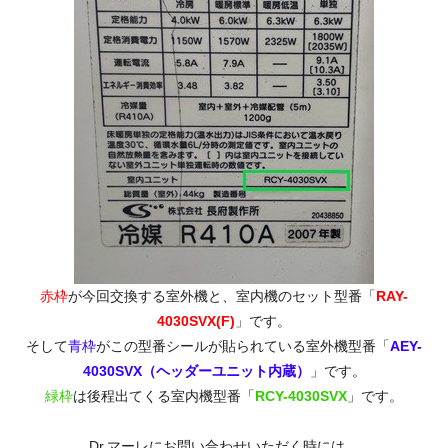
赤枠
が今回交換する室外機と、室内機のセット型番「
RAY-
4030SVX(F)
」です。
そして
青枠
がこの型番シールが貼られている室外機型番「
AEY-
4030SVX（ヘッダーユニット内蔵）
」です。
緑枠
は後程出てくる室内機型番「
RCY-4030SVX
」です。
Dr.マーレにお問い合わせいただく時には、