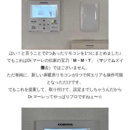
はい！と言うことで2つあったリモコンを1つにまとめました♪
でもこれはDr.マーレの伝家の宝刀「
M・M・T
」（
マ
ジで
ム
ズイ
撤
去）ではございません。
ただ単純に、新しい床暖房リモコンが1つで何エリアも操作可能
となっただけです。
でもこれを提案して、取り付けて、設定までしちゃうんだから
Dr.マーレってやっぱりプロですねぇ〜☆