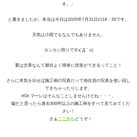
す。」
と書きましたが、本当は今日は2025年7月31日の18：30です。
天気は小雨でもなんでもありません。
カンカン照りですι(´Д｀υ)
要は文章なんて都合よく簡単に捏造ができるってこと！
さらに本気を出せば施工例の写真だって他住居の写真を使い回し
できちゃったりします。
※Dr.マーレはそんなことしませんけどね・・・。
嘘だと思ったら過去300件以上の施工例をすべて見てみてくだ
さい！
さぁ
ここから
どうぞ！