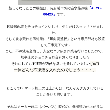
新しくなったこの機械は、長府製作所の温水熱源機
「AEYH-
0642X」
です。
床暖房配管をチョチョイといじり、少しだけスッキリさせまし
た。
そして吹き荒れる風対策に「風向調整板」という専用部材も設置
して工事完了です♪
また、不凍液も交換し、入念なエア抜き作業も行いましたので、
無事床のチョロチョロ音も無くなりました☆
(°ω°)
それにしても不凍液が強烈な臭いを発していました
一体どんな不凍液を入れたのでしょう・・・。
ところでDr.マーレ施工の仕上がりは、なんかカクカクしている
ことが多いと思います。
それはメーカー施工（パーパス）時代の、機器類の仕上がりは