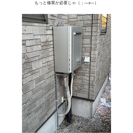
もっと修業が必要じゃ（；―з―）