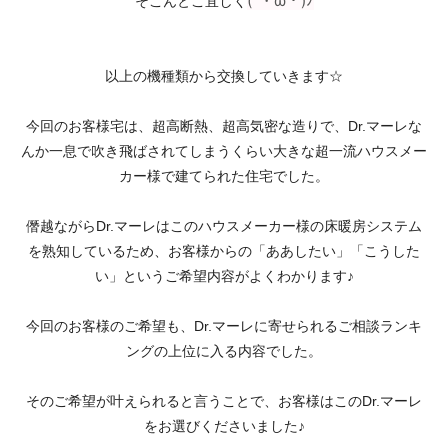
(´
・
ω
・
)
ﾉ
そこんとこ宜しく
以上の機種類から交換していきます☆
今回のお客様宅は、超高断熱、超高気密な造りで、Dr.マーレな
んか一息で吹き飛ばされてしまうくらい大きな超一流ハウスメー
カー様で建てられた住宅でした。
僭越ながらDr.マーレはこのハウスメーカー様の床暖房システム
を熟知しているため、お客様からの「ああしたい」「こうした
い」というご希望内容がよくわかります♪
今回のお客様のご希望も、Dr.マーレに寄せられるご相談ランキ
ングの上位に入る内容でした。
そのご希望が叶えられると言うことで、お客様はこのDr.マーレ
をお選びくださいました♪