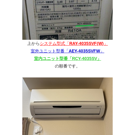
上から
システム型式「
RAY-4035SVF(W)
」
室外ユニット型番「
AEY-4035SVFW
」
室内ユニット型番「RCY-4035SV」
の順番です。