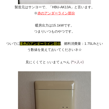
製造元はサンヨーで、
「HBU-AK13A」
と言います。
※
赤のアンダーライン部分
暖房出力は15.1kWです。
つまりいつものやつです。
ついでに
黄色のアンダーライン部分
、燃料消費量：1.75L/hとい
う数値を覚えておいてくださいネ☆
(*>
人
<)
見にくくてとぅいまてぇ〜ん