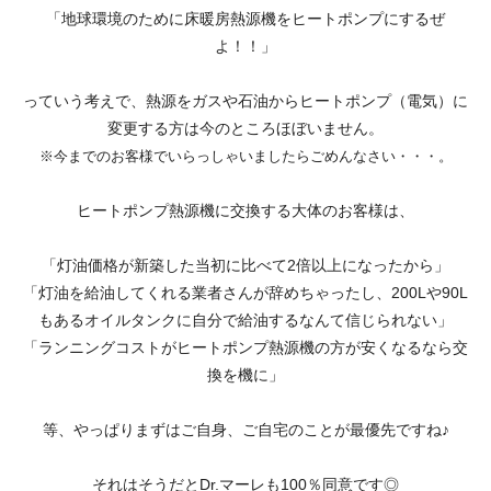
「地球環境のために床暖房熱源機をヒートポンプにするぜ
よ！！」
っていう考えで、熱源をガスや石油からヒートポンプ（電気）に
変更する方は今のところほぼいません。
※今までのお客様でいらっしゃいましたらごめんなさい・・・。
ヒートポンプ熱源機に交換する大体のお客様は、
「灯油価格が新築した当初に比べて2倍以上になったから」
「灯油を給油してくれる業者さんが辞めちゃったし、200Lや90L
もあるオイルタンクに自分で給油するなんて信じられない」
「ランニングコストがヒートポンプ熱源機の方が安くなるなら交
換を機に」
等、やっぱりまずはご自身、ご自宅のことが最優先ですね♪
それはそうだとDr.マーレも100％同意です◎