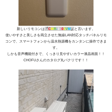
新しいリモコンは
「
C
M
R
-
3
1
0
2
V
M
」
と言います。
使いやすさと美しさを両立させた無線LAN対応タッチパネルリモ
コンで、スマートフォンから温水熱源機をカンタンに操作できま
す。
しかも音声機能付きで、くっきり見やすいカラー液晶画面！！
CHOFUさんのカタログ丸パクリです！！