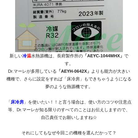
新しい
冷
温
水熱源機は、長府製作所の
「AEYC-1044MHX」
で
す。
Dr.マーレが多用している
「AEYH-0642X」
よりも能力が大きい
機種で、さらに設定をすれば「床冷房」もできちゃうようになる
夢のような熱源機です。
「
床冷房
」を使いたい！！と言う場合は、使い方のコツや注意点
等、Dr.マーレが知る限りのすべてのことはお伝えしますので、
自己責任でお願いしますね☆
それにしてもなぜ今回この機種を選んだかって？