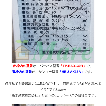
赤枠内の型番
が、パーパス型番
「TP-BSD130R」
で、
青枠内の型番
が、サンヨー型番
「HBU-AK13A」
です。
何度見ても暖房出力は15.1kWですし、何度見ても❝油だき温水ボ
イラ❞ですねwww
「高木産業株式会社」と言うのは、パーパスの旧社名です。