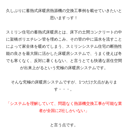
久しぶりに蓄熱式床暖房熱源機の交換工事例を載せていきたいと
思いますっす！
スミリン住宅の蓄熱式床暖房とは、床下の土間コンクリートの中
に架橋ポリエチレン管を埋めこみ、その管の中に温水を流すこと
によって家全体を暖めてしまう、スミリンシステム住宅の断熱性
能の良さを最大限に活かした床暖房システムで、うまく使えば冬
でも寒くなく、反対に暑くもない、と言うとても快適な居住空間
が出来上がるという究極の床暖房システムです。
そんな究極の床暖房システムですが、1つだけ欠点がありま
す・・・。
「システムを理解していて、問題なく熱源機交換工事が可能な業
者が全国に2社しかいない」
と言う点です。