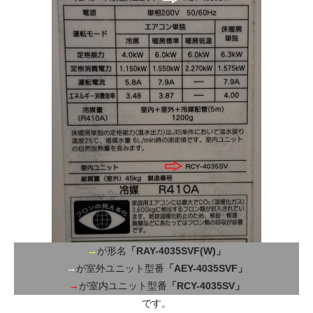
→
が形名
「RAY-4035SVF(W)」
→
が室外ユニット型番
「AEY-4035SVF」
→
が室内ユニット型番
「RCY-4035SV」
です。