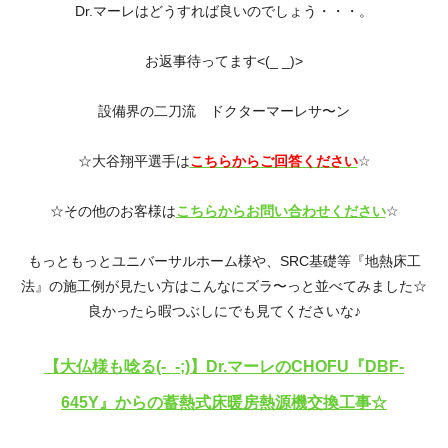
Dr.マーレはどうすれば良いのでしょう・・・。
お返事待ってます<(_ _)>
設備界の二刀流 ドクターマーレサ〜ン
☆大谷翔平選手は
こちらからご回答ください
☆
☆その他のお客様は
こちらからお問い合わせください
☆
もっともっとユニバーサルホーム様や、SRC基礎等『地熱床工
法』の施工例が見たい方はこんなにズラ〜っと並べてみました☆
良かったら暇つぶしにでも見てくださいな♪
【大仏様も唸る(-_-;)】Dr.マーレのCHOFU『DBF-
645Y』からの蓄熱式床暖房熱源機交換工事☆