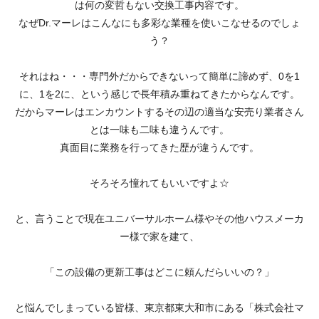
は何の変哲もない交換工事内容です。
なぜDr.マーレはこんなにも多彩な業種を使いこなせるのでしょ
う？
それはね・・・専門外だからできないって簡単に諦めず、0を1
に、1を2に、という感じで長年積み重ねてきたからなんです。
だからマーレはエンカウントするその辺の適当な安売り業者さん
とは一味も二味も違うんです。
真面目に業務を行ってきた歴が違うんです。
そろそろ憧れてもいいですよ☆
と、言うことで現在ユニバーサルホーム様やその他ハウスメーカ
ー様で家を建て、
「この設備の更新工事はどこに頼んだらいいの？」
と悩んでしまっている皆様、東京都東大和市にある「株式会社マ