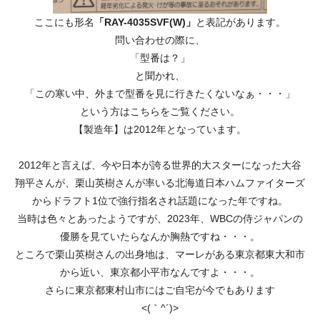
ここにも形名
「RAY-4035SVF(W)」
と表記があります。
問い合わせの際に、
「型番は？」
と聞かれ、
「この寒い中、外まで型番を見に行きたくないなぁ・・・」
という方はこちらをご覧ください。
【製造年】は2012年となっています。
2012年と言えば、今や日本が誇る世界的大スターになった大谷
翔平さんが、栗山英樹さんが率いる北海道日本ハムファイターズ
からドラフト1位で強行指名され話題になった年ですね。
当時は色々とあったようですが、2023年、WBCの侍ジャパンの
優勝を見ていたらなんか胸熱ですね・・・。
ところで栗山英樹さんの出身地は、マーレがある東京都東大和市
から近い、東京都小平市なんですよ・・・。
さらに東京都東村山市にはご自宅が今でもあります
<(｀^´)>