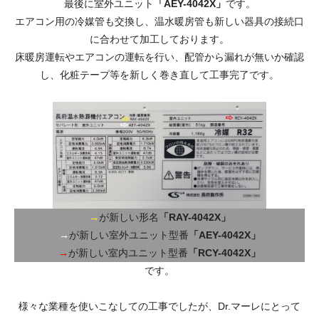
最後に室外ユニット
「AEY-4042X」
です。
エアコン用の冷媒管も交換し、温水暖房管も新しい器具の接続口
に合わせて加工しております。
床暖房運転やエアコンの運転を行い、配管から漏れが無いか確認
し、化粧テープ等を新しく巻き直して工事完了です。
→
が新しい形名
「RAY-4042X」
→
が新しい室外ユニット型番
「AEY-4042X」
→
が新しい室内ユニット型番
「RCY-4042X」
です。
様々な業種を使いこなしての工事でしたが、Dr.マーレにとって