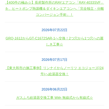
【400件の極み☆】長府製作所のRAYエアコン「RAY-4033SVF」
を、ヒートポンプ熱源機＆ダイキンエアコンへ「完全独立・分離
コンバージョン手術」！
2026年07月22日
GRQ-1612からGT-C1672SAR-1へ交換！2つ穴から1つ穴への麗
しき工事☆
2026年07月17日
【東大和市の施工事例】リンナイからノーリツ エコジョーズ(24
号)へ給湯器交換！
2026年06月22日
ガスふろ給湯器交換工事 With 無線式から有線式☆