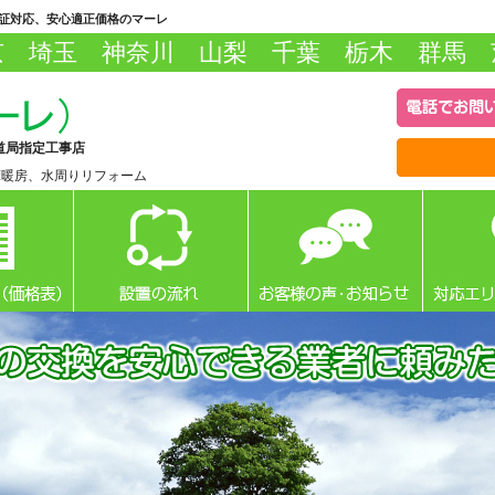
保証対応、安心適正価格のマーレ
京 埼玉 神奈川 山梨 千葉 栃木 群馬 
道局指定工事店
床暖房、水周りリフォーム