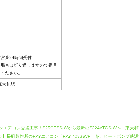
営業24時間受付
い場合は折り返しますので番号
けください。
蔵大和駅
エアコン交換工事！S25GTSS-Wから最新のS224ATGS-Wへ！東大
☆】長府製作所のRAYエアコン「RAY-4033SVF」を、ヒートポン