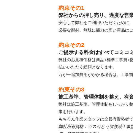
約束その1
弊社からの押し売り、過度な営
安心して弊社をご利用いただくために
必要な部材、無駄に能力の高い商品は
約束その2
ご提示する料金はすべてコミコ
弊社のお見積価格は商品+標準工事費+
払いいただく総額となります。
万が一追加費用がかかる場合は、工事
約束その3
施工基準、管理体制を整え、有
弊社は施工基準、管理体制をしっかり
事を行います。
もちろん作業スタッフは全員有資格者
弊社所有資格：ガス可とう管接続工事