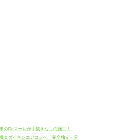
和市のDr.マーレが手抜きなしの施工！
プ熱源機＆ダイキンエアコンへ「完全独立・分